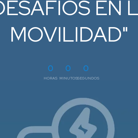
DESAFÍOS EN 
MOVILIDAD"
0
0
0
HORAS
MINUTOS
SEGUNDOS